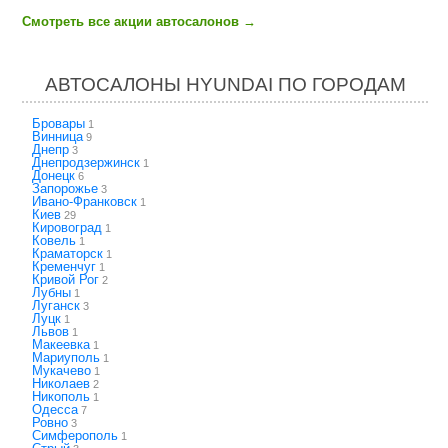
Смотреть все акции автосалонов
→
АВТОСАЛОНЫ HYUNDAI ПО ГОРОДАМ
Бровары
1
Винница
9
Днепр
3
Днепродзержинск
1
Донецк
6
Запорожье
3
Ивано-Франковск
1
Киев
29
Кировоград
1
Ковель
1
Краматорск
1
Кременчуг
1
Кривой Рог
2
Лубны
1
Луганск
3
Луцк
1
Львов
1
Макеевка
1
Мариуполь
1
Мукачево
1
Николаев
2
Никополь
1
Одесса
7
Ровно
3
Симферополь
1