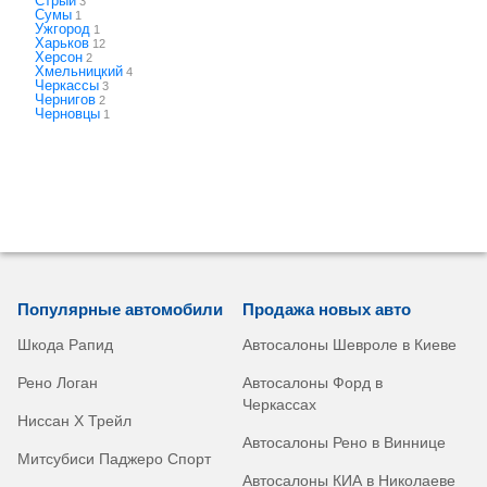
Стрый
3
Сумы
1
Ужгород
1
Харьков
12
Херсон
2
Хмельницкий
4
Черкассы
3
Чернигов
2
Черновцы
1
Популярные автомобили
Продажа новых авто
Шкода Рапид
Автосалоны Шевроле в Киеве
Рено Логан
Автосалоны Форд в
Черкассах
Ниссан Х Трейл
Автосалоны Рено в Виннице
Митсубиси Паджеро Спорт
Автосалоны КИА в Николаеве