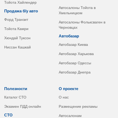
Тойота Хайлендер
Автосалоны Тойота в
Продажа б/у авто
Хмельницком
Форд Транзит
Автосалоны Фольксваген в
Черновцах
Тойота Камри
Автобазар
Хюндай Туксон
Автобазар Киева
Ниссан Кашкай
Автобазар Харькова
Автобазар Одессы
Автобазар Днепра
Полезности
О проекте
Каталог СТО
О нас
Экзамен ПДД онлайн
Размещение рекламы
СТО
Автосалонам