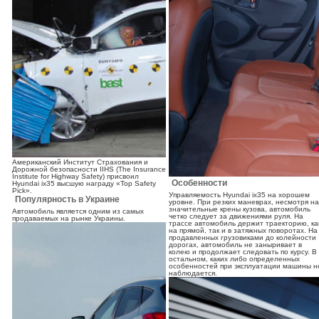
Американский Институт Страхования и
Дорожной безопасности IIHS (The Insurance
Institute for Highway Safety) присвоил
Особенности
Hyundai ix35 высшую награду «Top Safety
Pick».
Управляемость Hyundai ix35 на хорошем
Популярность в Украине
уровне. При резких маневрах, несмотря на
значительные крены кузова, автомобиль
Автомобиль является одним из самых
четко следует за движениями руля. На
продаваемых на рынке Украины.
трассе автомобиль держит траекторию, ка
на прямой, так и в затяжных поворотах. На
продавленных грузовиками до колейности
дорогах, автомобиль не заныривает в
колею и продолжает следовать по курсу. В
остальном, каких либо определенных
особенностей при эксплуатации машины н
наблюдается.