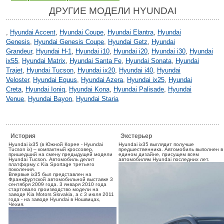
ДРУГИЕ МОДЕЛИ HYUNDAI
,
Hyundai Accent
,
Hyundai Coupe
,
Hyundai Elantra
,
Hyundai
Genesis
,
Hyundai Genesis Coupe
,
Hyundai Getz
,
Hyundai
Grandeur
,
Hyundai H-1
,
Hyundai i10
,
Hyundai i20
,
Hyundai i30
,
Hyundai
ix55
,
Hyundai Matrix
,
Hyundai Santa Fe
,
Hyundai Sonata
,
Hyundai
Trajet
,
Hyundai Tucson
,
Hyundai ix20
,
Hyundai i40
,
Hyundai
Veloster
,
Hyundai Equus
,
Hyundai Azera
,
Hyundai ix25
,
Hyundai
Creta
,
Hyundai Ioniq
,
Hyundai Kona
,
Hyundai Palisade
,
Hyundai
Venue
,
Hyundai Bayon
,
Hyundai Staria
История
Экстерьер
Hyundai ix35 (в Южной Корее - Hyundai
Hyundai ix35 выглядит получше
Tucson ix) – компактный кроссовер,
предшественника. Автомобиль выполнен в
пришедший на смену предыдущей модели
едином дизайне, присущем всем
Hyundai Tucson. Автомобиль делит
автомобилям Hyundai последних лет.
платформу с Kia Sportage третьего
поколения.
Впервые ix35 был представлен на
Франкфуртской автомобильной выставке 3
сентября 2009 года. 3 января 2010 года
стартовало производство модели на
заводе Kia Motors Slovakia, а с 3 июля 2011
года - на заводе Hyundai в Ношвицах,
Чехия.