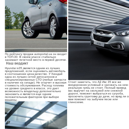
По рейтингу продаж autoportal.ua он входит
в ТОП-30. В своем классе стабильно
занимает почетной место в первой десятке.
Наш вердикт
Hyundai ix35 является одним из лучших
предложений, если оценивать автомобиль
в соотношении цена-качество. У Хюндай
одна из лучших сетей автосалонов и
специализированных СТО (любые запчасти
Стоит заметить, что Ай Икс 35 все же
в наличие на складе). Не огорчит и высокая
внедорожник условный и заезжать на нем 
стоимость обслуживания. Расход топлива
реальную грязь не стоит. Полный привод
на уровне среднего в классе, это дает
вас выручит на скользкой или снежной
возможность владельцу дополнительно
дороге, поможет выбраться из сугроба,
экономить и является еще одним
проскочить грунтовку до дачи, но вряд ли о
положительным фактором при выборе
вам поможет на зыбучем песке или
машины.
глиноземе.