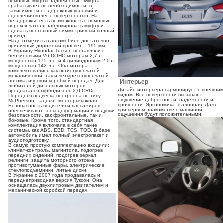
помощью муфты задней осью. Муфта
срабатывает по необходимости, в
зависимости от дорожных условий и
сцепления колес с поверхностью. На
бездорожье есть возможность с помощью
переключателя заблокировать муфту и
сделать постоянный симметричный полный
привод.
Надо отметить в автомобиле достаточно
приличный дорожный просвет – 195 мм.
В Украину Hyundai Tucson поставляли с
бензиновыми V6 DOHC моторам 2,7 л
мощностью 175 л.с. и 4-цилиндровым 2,0 л
мощностью 142 л.с. Оба мотора
комплектовались как пятиступенчатой
механической, так и четырехступенчатой
автоматической коробкой передач. Для
Интерьер
любителей дизельных моторов
Дизайн интерьера гармонирует с внешни
предлагался турбодизель 2,0 CRDi.
видом. Все поверхности вызывают
Передняя подвеска построена по типу
ощущение добротности, надежности и
McPherson, задняя - многорычажная.
прочности. Эргономика эталонная. Даже
Безопасность водителя и пассажиров
при первом знакомстве с машиной
обеспечивают зоны деформации и подушки
ощущения будут положительными.
безопасности, как фронтальные, так и
боковые. Кроме того, стандартная
комплектация включала в себя такие
системы, как ABS, EBD, TCS, TOD. В базе
автомобиль имел полный электропакет и
аудиоподготовку.
В самую простую комплектацию входили:
климат-контроль, магнитола, подогрев
передних сидений, подогрев зеркал,
релинги, защита моторного отсека,
противотуманные фары, электрические
стеклоподъемники, литые диски.
В Украине с 2007 года продавалась и
переднеприводная версия Туксон. Она
оснащалась двухлитровым двигателем и
механической коробкой передач.