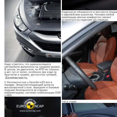
Сиденья по объемности и жесткости ближ
к европейским аналогам. Человек любой
комплекции вполне комфортно сможет
устроиться на сидениях как спереди,
Надо отметить, что шумоизоляция в
автомобиле выполнена на среднем уровне.
В целом, ни двигателя, ни КПП не слышно,
а вот гул от колес, особенно при езде по
брусчатке и гравию, достаточно громкий.
Безопасность
С безопасностью у Hyundai ix35 все в
порядке. Энергопоглощающий кузов из
высокопрочной стали, передние и боковые
подушки безопасности (в старших
комплектациях), система стабилизации ESP
c ABS.
так и сзади.