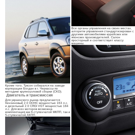
Все органы управления на своих местах,
алгоритм управления стандартизирован с
другими автомобилями корейских или
японских производителей. Салон
просторный и соответствует классу
машины.
Кроме того, Туксон собирался на заводе
корпорации Богдан в г. Черкассы по
методике крупноузловой сборки (CKD).
Двигатель и трансмиссия
Для украинского рынка предлагаются
бензиновый 2.0 DOHC мощностью 163 л.с.
и дизельный 2.0 CRDi VGT мощностью 184
л.с. Для всех моторов возможна
комплектация как 6-ступенчатой МКПП, так и
5-ступенчатой АКПП.