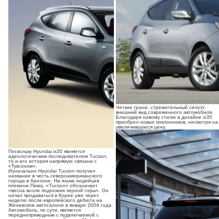
Четкие грани, стремительный силуэт,
внешний вид современного автомобиля.
Благодаря новому стилю в дизайне ix35
приобрел новых поклонников, несмотря на
увеличившуюся цену.
Поскольку Hyundai ix35 является
идеологическим последователем Tucson,
то и его история напрямую связана с
«Туксоном».
Изначально Hyundai Tucson получил
название в честь североамериканского
города в Аризоне. На языке индейцев
племени Пима, «Tucson» обозначает
«весна возле подножия черной горы». Он
начал продаваться в Корее уже через
неделю после европейского дебюта на
Женевском автосалоне в январе 2004 года.
Автомобиль, по сути, является
переднеприводным с подключаемой с